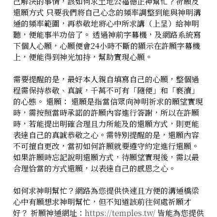
己解決的事情，該如何求土地公福德正神幫忙？祈願及
還願方式 只要我們將自己心念的頻率調整到能與神明溝
通的頻率範圍，再恭敬地將心中所求講（上呈）給神明
聽，便能事半功倍了。 透過神前字幕機，及網路系統寫
下個人心願，心願便會24小時不斷的顯示在許願字幕機
上，便能得到神光加持，幫助實現心願。
需要提醒的是，最好本人親自填寫自己的心願，整個過
程需保持恭敬、真誠，千萬不可有「隨便」和「褻瀆」
的心態。 還願： 還願是指當信眾向神明祈求的願望實現
時，需按照當時承諾的許願內容進行答謝，所以在許願
時，若能提出明確合理且力所能及的還願方式，則更能
表達自己的真誠恭敬之心。需特別提醒的是，還願內容
不可擅自更改，當初如何許願就要遵守約定進行還願。
如果許願時忘記說明還願方式，待願望實現後，需以最
合理恰當的方式還願，以表達自己的感恩之心。
如何求神明幫忙？網路為您提供快速且方便的溝通橋梁
心中有願想求神明幫忙，但不知道該前往何處祈願才
好？ 祈願神通網址：
https://temples.tw/
皆能為您提供