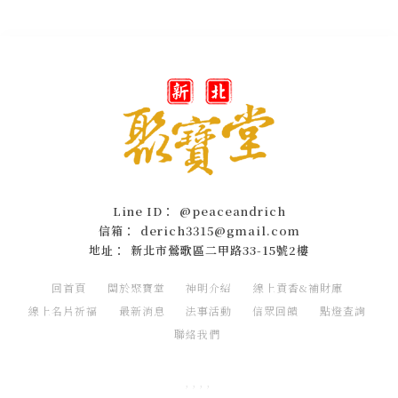
@peaceandrich
derich3315@gmail.com
新北市鶯歌區二甲路33-15號2樓
回首頁
關於聚寶堂
神明介紹
線上貢香&補財庫
線上名片祈福
最新消息
法事活動
信眾回饋
點燈查詢
聯絡我們