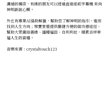
溝通的橋梁，有緣的朋友可以透過直達座前字幕機 來向
神明訴說心願。
外也有專業AI協助解籤，幫助您了解神明的指引，進而
找到人生方向；聚寶堂還提供簡捷方便的做功德途徑，
幫助大眾廣結善緣、播種福田、自利利他，積累吉祥幸
福人生的資糧。
音樂來源：crystaltouch123