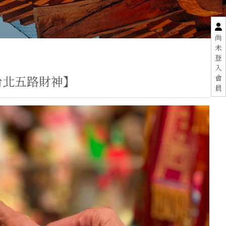
尚
未
登
入
台北五路財神】
會
員