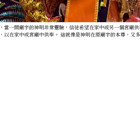
，當一間廟宇的神明非常靈驗，信徒希望在家中或另一個宮廟供
，以在家中或宮廟中供奉。 這就像是神明在原廟宇的本尊，又