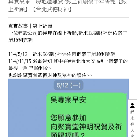
真實故事｜房地產難賣?線上祈願後半年售完【線
上祈願】【台北武德財神】
真實故事｜線上祈願
一位建設公司的經理在線上祈願,祈求武德財神保佑案子
能順利完銷
114/5/12 祈求武德財神保佑兩個案子能順利完銷
114//11/15 來電告知 其中在#台北市大安區#一個案子的
最後一戶 已順利交~
也謝謝聚寶堂武德財神及眾神的護佑~~
尚
未
登
入
會