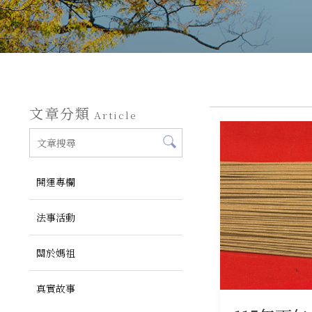
文章分類
Article
開運專欄
法事活動
關於媽祖
真實故事