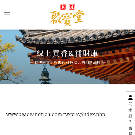
線上貢香&補財庫
尚
未
www.peaceandrich.com.tw/pray/index.php
登
入
會
員